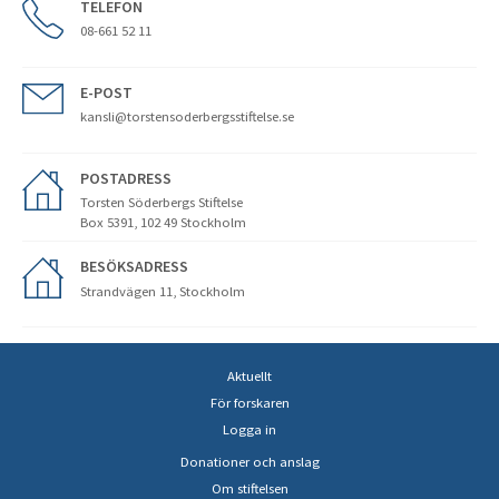
TELEFON
08-661 52 11
E-POST
kansli@torstensoderbergsstiftelse.se
POSTADRESS
Torsten Söderbergs Stiftelse
Box 5391, 102 49 Stockholm
BESÖKSADRESS
Strandvägen 11, Stockholm
Aktuellt
För forskaren
Logga in
Donationer och anslag
Om stiftelsen