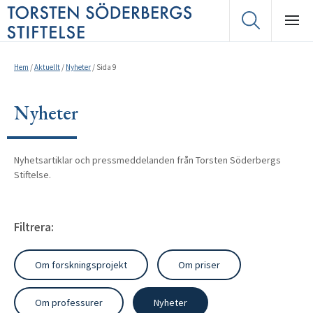
Hem
/
Aktuellt
/
Nyheter
/
Sida 9
Nyheter
Nyhetsartiklar och pressmeddelanden från Torsten Söderbergs
Stiftelse.
Filtrera:
Om forskningsprojekt
Om priser
Om professurer
Nyheter