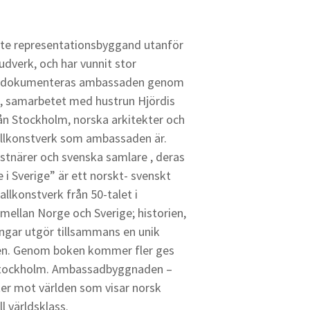
te representationsbyggand utanför
udverk, och har vunnit stor
ok dokumenteras ambassaden genom
n, samarbetet med hustrun Hjördis
ån Stockholm, norska arkitekter och
 allkonstverk som ambassaden är.
stnärer och svenska samlare , deras
 i Sverige” är ett norskt- svenskt
llkonstverk från 50-talet i
mellan Norge och Sverige; historien,
ngar utgör tillsammans en unik
den. Genom boken kommer fler ges
i Stockholm. Ambassadbyggnaden –
ter mot världen som visar norsk
l världsklass.