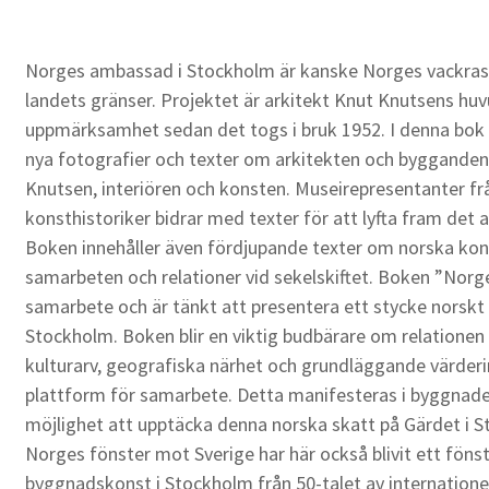
Norges ambassad i Stockholm är kanske Norges vackras
landets gränser. Projektet är arkitekt Knut Knutsens huv
uppmärksamhet sedan det togs i bruk 1952. I denna b
nya fotografier och texter om arkitekten och byggande
Knutsen, interiören och konsten. Museirepresentanter fr
konsthistoriker bidrar med texter för att lyfta fram det
Boken innehåller även fördjupande texter om norska kon
samarbeten och relationer vid sekelskiftet. Boken ”Norge
samarbete och är tänkt att presentera ett stycke norskt a
Stockholm. Boken blir en viktig budbärare om relationen 
kulturarv, geografiska närhet och grundläggande värderi
plattform för samarbete. Detta manifesteras i byggna
möjlighet att upptäcka denna norska skatt på Gärdet 
Norges fönster mot Sverige har här också blivit ett föns
byggnadskonst i Stockholm från 50-talet av internationel