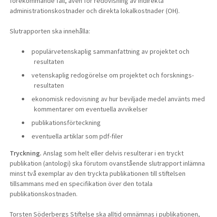
förekommande fall, även för redovisning av indirekta
administrationskostnader och direkta lokalkostnader (OH).
Slutrapporten ska innehålla:
populärvetenskaplig sammanfattning av projektet och
resultaten
vetenskaplig redogörelse om projektet och forsknings­
resultaten
ekonomisk redovisning av hur beviljade medel använts med
kommentarer om eventuella avvikelser
publikationsförteckning
eventuella artiklar som pdf-filer
Tryckning.
Anslag som helt eller delvis resulterar i en tryckt
publikation (antologi) ska förutom ovanstående slutrapport inlämna
minst två exemplar av den tryckta publikationen till stiftelsen
tillsammans med en specifikation över den totala
publikationskostnaden.
Torsten Söderbergs Stiftelse ska alltid omnämnas i publikationen,