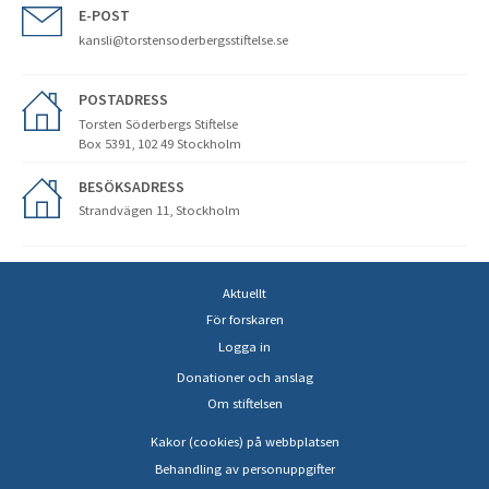
E-POST
kansli@torstensoderbergsstiftelse.se
POSTADRESS
Torsten Söderbergs Stiftelse
Box 5391, 102 49 Stockholm
BESÖKSADRESS
Strandvägen 11, Stockholm
Aktuellt
För forskaren
Logga in
Donationer och anslag
Om stiftelsen
Kakor (cookies) på webbplatsen
Behandling av personuppgifter