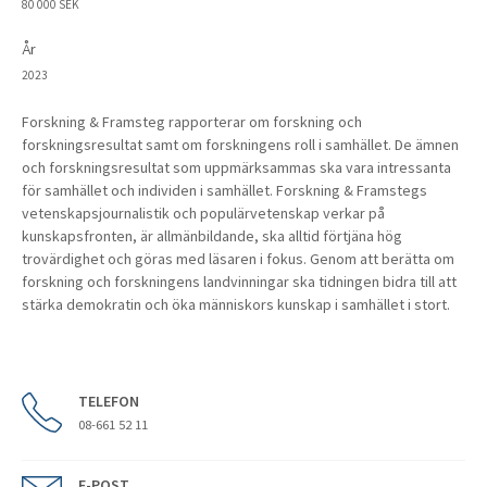
80 000 SEK
År
2023
Forskning & Framsteg rapporterar om forskning och
forskningsresultat samt om forskningens roll i samhället. De ämnen
och forskningsresultat som uppmärksammas ska vara intressanta
för samhället och individen i samhället. Forskning & Framstegs
vetenskapsjournalistik och populärvetenskap verkar på
kunskapsfronten, är allmänbildande, ska alltid förtjäna hög
trovärdighet och göras med läsaren i fokus. Genom att berätta om
forskning och forskningens landvinningar ska tidningen bidra till att
stärka demokratin och öka människors kunskap i samhället i stort.
TELEFON
08-661 52 11
E-POST