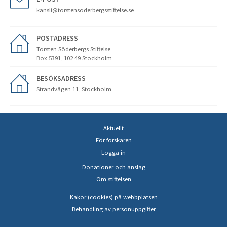
kansli@torstensoderbergsstiftelse.se
POSTADRESS
Torsten Söderbergs Stiftelse
Box 5391, 102 49 Stockholm
BESÖKSADRESS
Strandvägen 11, Stockholm
Aktuellt
För forskaren
Logga in
Donationer och anslag
Om stiftelsen
Kakor (cookies) på webbplatsen
Behandling av personuppgifter