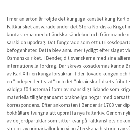
I mer än arton år följde det kungliga kansliet kung Karl 
Fältkansliet ansvarade under det Stora Nordiska Kriget i
kontakterna med utländska sändebud och främmande mak
särskilda uppdrag. Det fungerade som ett utrikesdepart
befogenheter. Detta blev ännu mer tydligt efter slaget vi
Osmanska riket. I Bender, dit svenskarna med sina allier
internationella fördrag. Där skrevs kosackernas kända B
av Karl XII i en kungaförsäkran. I den lovade kungen och
en ”independent stat” och det ”ukrainska folkets frihete
väldiga förlusterna i form av mänskligt lidande som kr
materiella tillgångar samt oräkneliga högar med oersät
korrespondens. Efter ankomsten i Bender år 1709 var dip
bokhållare tvungna att upprätta nya fältarkiv. Genom nyl
av de jordpartiklar som sitter kvar på fältkansliets do
studier av primärkällor kan vi nu återskapa historien av