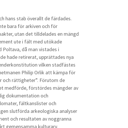
och hans stab överallt de färdades.
nte bara för arkiven och för
ter, utan det tilldelades en mängd
ement ute i fält med utökade
d Poltava, då man vistades i
ade hade retirerat, upprättades nya
enderkonstitution vilken stadfästes
 hetmanen Philip Orlik att kämpa för
r och rättigheter”. Förutom de
iget medförde, förstördes mängder av
tlig dokumentation och
lomater, fältkanslister och
igen slutförda arkeologiska analyser
kument och resultaten av noggranna
 vårt gemensamma kulturarv.