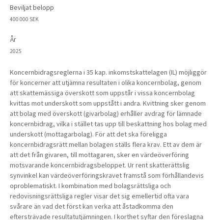
Beviljat belopp
400 000 SEK
År
2025
Koncernbidragsreglerna i 35 kap. inkomstskattelagen (IL) möjliggör
för koncerner att utjämna resultaten i olika koncernbolag, genom
att skattemässiga överskott som uppstår i vissa koncernbolag
kvittas mot underskott som uppstått i andra. Kvittning sker genom
att bolag med överskott (givarbolag) erhåller avdrag för lämnade
koncernbidrag, vilka i stället tas upp till beskattning hos bolag med
underskott (mottagarbolag). För att det ska föreligga
koncernbidragsrätt mellan bolagen ställs flera krav. Ett av dem är
att det från givaren, till mottagaren, sker en värdeöverföring
motsvarande koncernbidragsbeloppet. Ur rent skatterättslig
synvinkel kan värdeöverföringskravet framstå som förhållandevis
oproblematiskt. I kombination med bolagsrättsliga och
redovisningsrättsliga regler visar det sig emellertid ofta vara
svårare än vad det först kan verka att åstadkomma den
eftersträvade resultatutjämningen. I korthet syftar den föreslagna