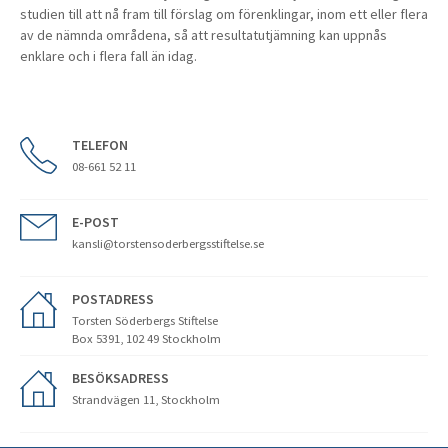
studien till att nå fram till förslag om förenklingar, inom ett eller flera
av de nämnda områdena, så att resultatutjämning kan uppnås
enklare och i flera fall än idag.
TELEFON
08-661 52 11
E-POST
kansli@torstensoderbergsstiftelse.se
POSTADRESS
Torsten Söderbergs Stiftelse
Box 5391, 102 49 Stockholm
BESÖKSADRESS
Strandvägen 11, Stockholm