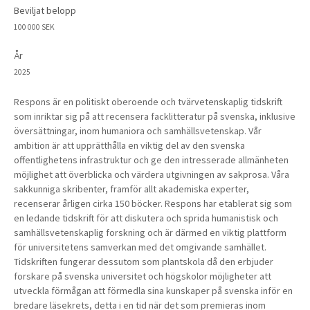
Beviljat belopp
100 000 SEK
År
2025
Respons är en politiskt oberoende och tvärvetenskaplig tidskrift
som inriktar sig på att recensera facklitteratur på svenska, inklusive
översättningar, inom humaniora och samhällsvetenskap. Vår
ambition är att upprätthålla en viktig del av den svenska
offentlighetens infrastruktur och ge den intresserade allmänheten
möjlighet att överblicka och värdera utgivningen av sakprosa. Våra
sakkunniga skribenter, framför allt akademiska experter,
recenserar årligen cirka 150 böcker. Respons har etablerat sig som
en ledande tidskrift för att diskutera och sprida humanistisk och
samhällsvetenskaplig forskning och är därmed en viktig plattform
för universitetens samverkan med det omgivande samhället.
Tidskriften fungerar dessutom som plantskola då den erbjuder
forskare på svenska universitet och högskolor möjligheter att
utveckla förmågan att förmedla sina kunskaper på svenska inför en
bredare läsekrets, detta i en tid när det som premieras inom