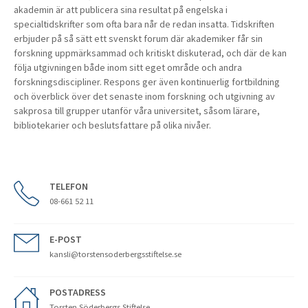
akademin är att publicera sina resultat på engelska i
specialtidskrifter som ofta bara når de redan insatta. Tidskriften
erbjuder på så sätt ett svenskt forum där akademiker får sin
forskning uppmärksammad och kritiskt diskuterad, och där de kan
följa utgivningen både inom sitt eget område och andra
forskningsdiscipliner. Respons ger även kontinuerlig fortbildning
och överblick över det senaste inom forskning och utgivning av
sakprosa till grupper utanför våra universitet, såsom lärare,
bibliotekarier och beslutsfattare på olika nivåer.
TELEFON
08-661 52 11
E-POST
kansli@torstensoderbergsstiftelse.se
POSTADRESS
Torsten Söderbergs Stiftelse