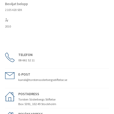
Beviljat belopp
2 105 420 SEK
År
2010
TELEFON
08-661 52 11
E-POST
kansli@torstensoderbergsstiftelse.se
POSTADRESS
Torsten Söderbergs Stiftelse
Box 5391, 102 49 Stockholm