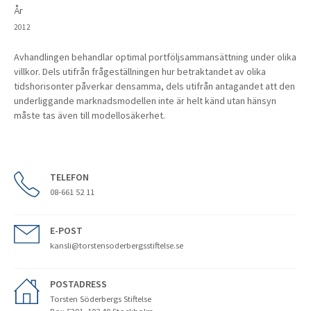
År
2012
Avhandlingen behandlar optimal portföljsammansättning under olika
villkor. Dels utifrån frågeställningen hur betraktandet av olika
tidshorisonter påverkar densamma, dels utifrån antagandet att den
underliggande marknadsmodellen inte är helt känd utan hänsyn
måste tas även till modellosäkerhet.
TELEFON
08-661 52 11
E-POST
kansli@torstensoderbergsstiftelse.se
POSTADRESS
Torsten Söderbergs Stiftelse