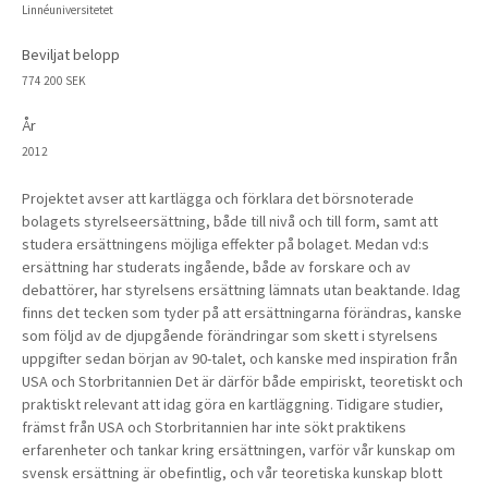
Linnéuniversitetet
Beviljat belopp
774 200 SEK
År
2012
Projektet avser att kartlägga och förklara det börsnoterade
bolagets styrelseersättning, både till nivå och till form, samt att
studera ersättningens möjliga effekter på bolaget. Medan vd:s
ersättning har studerats ingående, både av forskare och av
debattörer, har styrelsens ersättning lämnats utan beaktande. Idag
finns det tecken som tyder på att ersättningarna förändras, kanske
som följd av de djupgående förändringar som skett i styrelsens
uppgifter sedan början av 90-talet, och kanske med inspiration från
USA och Storbritannien Det är därför både empiriskt, teoretiskt och
praktiskt relevant att idag göra en kartläggning. Tidigare studier,
främst från USA och Storbritannien har inte sökt praktikens
erfarenheter och tankar kring ersättningen, varför vår kunskap om
svensk ersättning är obefintlig, och vår teoretiska kunskap blott