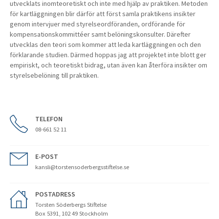
utvecklats inomteoretiskt och inte med hjälp av praktiken. Metoden
för kartläggningen blir därför att först samla praktikens insikter
genom intervjuer med styrelseordföranden, ordförande för
kompensationskommittéer samt belöningskonsulter. Därefter
utvecklas den teori som kommer att leda kartläggningen och den
förklarande studien. Därmed hoppas jag att projektet inte blott ger
empiriskt, och teoretiskt bidrag, utan även kan återföra insikter om
styrelsebelöning till praktiken.
TELEFON
08-661 52 11
E-POST
kansli@torstensoderbergsstiftelse.se
POSTADRESS
Torsten Söderbergs Stiftelse
Box 5391, 102 49 Stockholm