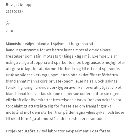
Beviljat belopp
282 500 SEK
År
2018
Människor väljer ibland att självmant begränsa sitt
handlingsutrymme för att bättre kunna motstå omedelbara
frestelser som står i motsats till långsiktiga mål. Exempelvis är
många villiga att öppna ett sparkonto med begränsade möjligheter
att göra uttag, för att därmed förbinda sig till ett ökat sparande.
Bruk av sådana verktyg uppmuntras ofta aktivt för att förbättra
bland annat människors privatekonomi eller hälsa. Dock saknas
forskning kring huruvida verktygen även kan överutnyttjas, vilket
bland annat kan väntas ske om en person underskattar sin egen
viljekraft eller överskattar frestelsens styrka. Det kan också vara
fördelaktigt att utsätta sig för frestelser om framgångsrikt
motstånd mot dem stärker tron på den egna viljestyrkan och leder
till ökad förmåga att motstå andra frestelser i framtiden.
Projektet utgörs av två laboratorieexperiment. I det första