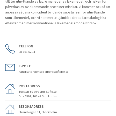
tillåter utnyttjande av lägre mängder av läkemedel, och risken för
påverkan av ovidkommande proteiner minskar. Vi kommer också att
anpassa sådana koincident bindande substanser för utnyttjande
som läkemedel, och vi kommer att jämföra deras farmakologiska
effekter med mer konventionella läkemedel i modellförsök.
TELEFON
08-661 52 11
E-POST
kansli@torstensoderbergsstiftelse.se
POSTADRESS
Torsten Söderbergs Stiftelse
Box 5391, 102 49 Stockholm
BESÖKSADRESS
Strandvägen 11, Stockholm