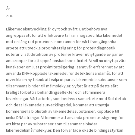
År
2016
Läkemedelsutveckling är dyrt och svårt. Det behövs nya
angreppssätt för att effektivare ta fram högspecifika läkemedel
mot en lång rad proteiner. Inom ramen för vårt framgångsrika
arbete att utveckla proximitetsligering för proteindiagnostik
noterar vi att detektion av proteiner kräver utnyttjande av par av
antikroppar för att uppnå önskad specificitet. Vi vill nu utnyttja våra
kunskaper om just proximitetsligering, samt vår erfarenhet av att
använda DNA-kopplade läkemedel för detektionsändamål, för att
utveckla en ny teknik att välja ut par av läkemedelssubstanser som
tillsammans binder till målmolekyler. Syftet är att på detta sätt
kraftigt förbättra behandlingseffekter och att minimera
biverkningar. Vårt arbete, som bedrivs i samarbete med SciLifeLab
och dess läkemedelsutvecklingsdel, kommer att utnyttja
kommersiella bibliotek av läkemedelssubstanser, kopplade till
unika DNA strängar. Vi kommer att använda proximitetsligering för
att hitta par av substanser som tillsammans binder
läkemedelsmålmolekyler. Den förväntade ökade bindingsstyrkan