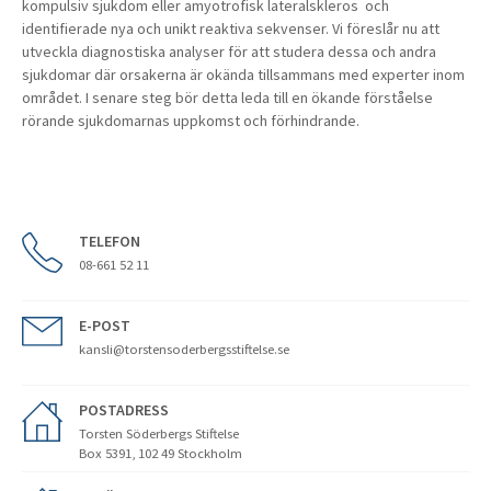
kompulsiv sjukdom eller amyotrofisk lateralskleros
och
identifierade nya och unikt reaktiva sekvenser. Vi föreslår nu att
utveckla diagnostiska analyser för att studera dessa och andra
sjukdomar där orsakerna är okända tillsammans med experter inom
området. I senare steg bör detta leda till en ökande förståelse
rörande sjukdomarnas uppkomst och förhindrande.
TELEFON
08-661 52 11
E-POST
kansli@torstensoderbergsstiftelse.se
POSTADRESS
Torsten Söderbergs Stiftelse
Box 5391, 102 49 Stockholm