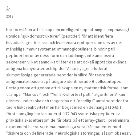
År
2017
Här föreslår vi att tillskapa en intelligent uppsättning slumpmässigt
utvalda ”sjukdomsstrukturer” (peptider) för att identifiera
huvudsakligen tertiära och kvartenära epitoper som ses av det
mänskliga immunsystemet. Immunoglobuliners
bindning till
peptider beror av dess form och laddningr, inte aminosyra
sekvensen vilket sannolikt tillåter oss att också upptäcka okända
antigena kolhydrater och lipider. Vi har nyligen studerat
slumpmässiga genererade peptider in silico för teoretisk
antigenicitet baserat på tidigare identifierade B-cellsepitoper.
Detta genom att genom att tillskapa en ny matematisk formel som
tillämpar ”Markov-” och ”Yen’s K-shortest path” algoritmer Vi kan
därmed undersöka och rangordna ett ”oändligt” antal peptider för
teoretiskt reaktivitet men har börjat med en delmängd (10-6). I
första omgång har vi studerat
172 943 syntetiska peptider av
praktiska skäl eftersom de får plats på ett array-glast. I preliminära
experiment har vi
screenat mänskliga sera från patienter med
”diskreta och definierade’ neurologiska störningar, såsom obsessiv