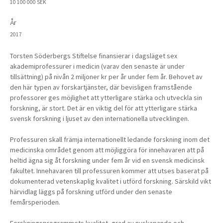
10 100 000 SEK
År
2017
Torsten Söderbergs Stiftelse finansierar i dagsläget sex
akademiprofessurer i medicin (varav den senaste är under
tillsättning) på nivån 2 miljoner kr per år under fem år. Behovet av
den här typen av forskartjänster, där bevisligen framstående
professorer ges möjlighet att ytterligare stärka och utveckla sin
forskning, är stort. Det är en viktig del för att ytterligare stärka
svensk forskning i ljuset av den internationella utvecklingen.
Professuren skall främja internationellt ledande forskning inom det
medicinska området genom att möjliggöra för innehavaren att på
heltid ägna sig åt forskning under fem år vid en svensk medicinsk
fakultet. Innehavaren till professuren kommer att utses baserat på
dokumenterad vetenskaplig kvalitet i utförd forskning. Särskild vikt
härvidlag läggs på forskning utförd under den senaste
femårsperioden.