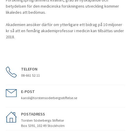
Forskningsprogrammets kvalitet, grad av nyskapande och
betydelsen för den medicinska forskningens utveckling kommer
likaledes att bedömas.
Akademien ansöker därför om ytterligare ett bidrag på 10 miljoner
kr så att en femårig akademiprofessur i medicin kan tillsättas under
2018.
TELEFON
08-661 52 11
E-POST
kansli@torstensoderbergsstiftelse.se
POSTADRESS
Torsten Söderbergs Stiftelse
Box 5391, 102 49 Stockholm