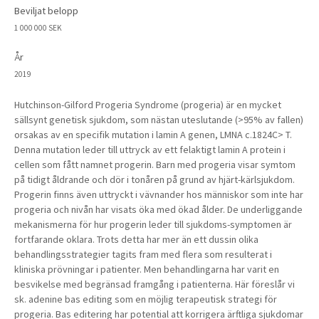
Beviljat belopp
1 000 000 SEK
År
2019
Hutchinson-Gilford Progeria Syndrome (progeria) är en mycket
sällsynt genetisk sjukdom, som nästan uteslutande (>95% av fallen)
orsakas av en specifik mutation i lamin A genen, LMNA c.1824C> T.
Denna mutation leder till uttryck av ett felaktigt lamin A protein i
cellen som fått namnet progerin. Barn med progeria visar symtom
på tidigt åldrande och dör i tonåren på grund av hjärt-kärlsjukdom.
Progerin finns även uttryckt i vävnander hos människor som inte har
progeria och nivån har visats öka med ökad ålder. De underliggande
mekanismerna för hur progerin leder till sjukdoms-symptomen är
fortfarande oklara. Trots detta har mer än ett dussin olika
behandlingsstrategier tagits fram med flera som resulterat i
kliniska prövningar i patienter. Men behandlingarna har varit en
besvikelse med begränsad framgång i patienterna. Här föreslår vi
sk. adenine bas editing som en möjlig terapeutisk strategi för
progeria. Bas editering har potential att korrigera ärftliga sjukdomar