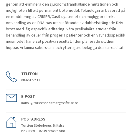
genom att eliminera den sjukdomsframkallande mutationen och
möjligheten till ett permanent botemedel. Teknologin är baserad på
en modifiering av CRISPR/Cas9-systemet och möjliggör direkt
omvandling av en DNA-bas utan införande av dubbelsträngade DNA
brott med låg ospecifik editering. Våra preliminära studier från
behandling av celler från progeria patienter och en vävnadsspecifik
musmodell har visat positiva resultat. I den planerade studien
hoppas vi kunna säkerställa och ytterligare belägga dessa resultat.
TELEFON
08-661 52 11
E-POST
kansli@torstensoderbergsstiftelse.se
POSTADRESS
Torsten Söderbergs Stiftelse
Box 5391, 102 49 Stockholm