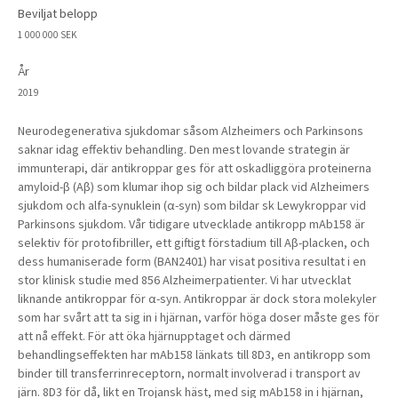
Beviljat belopp
1 000 000 SEK
År
2019
Neurodegenerativa sjukdomar såsom Alzheimers och Parkinsons
saknar idag effektiv behandling. Den mest lovande strategin är
immunterapi, där antikroppar ges för att oskadliggöra proteinerna
amyloid-β (Aβ) som klumar ihop sig och bildar plack vid Alzheimers
sjukdom och alfa-synuklein (α-syn) som bildar sk Lewykroppar vid
Parkinsons sjukdom. Vår tidigare utvecklade antikropp mAb158 är
selektiv för protofibriller, ett giftigt förstadium till Aβ-placken, och
dess humaniserade form (BAN2401) har visat positiva resultat i en
stor klinisk studie med 856 Alzheimerpatienter. Vi har utvecklat
liknande antikroppar för α-syn. Antikroppar är dock stora molekyler
som har svårt att ta sig in i hjärnan, varför höga doser måste ges för
att nå effekt. För att öka hjärnupptaget och därmed
behandlingseffekten har mAb158 länkats till 8D3, en antikropp som
binder till transferrinreceptorn, normalt involverad i transport av
järn. 8D3 för då, likt en Trojansk häst, med sig mAb158 in i hjärnan,