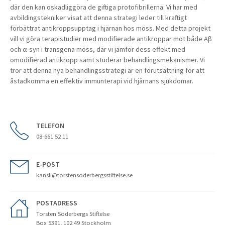
där den kan oskadliggöra de giftiga protofibrillerna. Vi har med
avbildingstekniker visat att denna strategi leder till kraftigt
förbättrat antikroppsupptag i hjärnan hos möss. Med detta projekt
vill vi göra terapistudier med modifierade antikroppar mot både Aβ
och α-syn i transgena möss, där vi jämför dess effekt med
omodifierad antikropp samt studerar behandlingsmekanismer. Vi
tror att denna nya behandlingsstrategi är en förutsättning för att
åstadkomma en effektiv immunterapi vid hjärnans sjukdomar.
TELEFON
08-661 52 11
E-POST
kansli@torstensoderbergsstiftelse.se
POSTADRESS
Torsten Söderbergs Stiftelse
Box 5391, 102 49 Stockholm