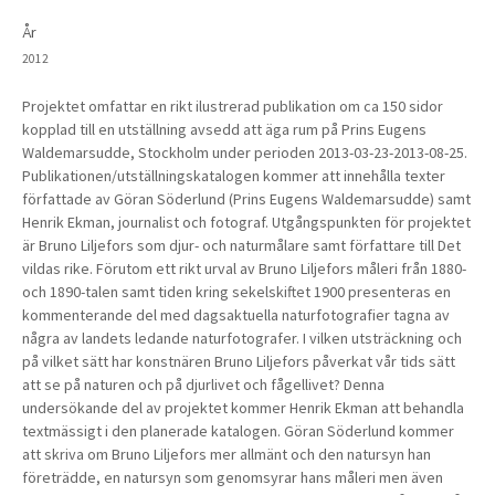
År
2012
Projektet omfattar en rikt ilustrerad publikation om ca 150 sidor
kopplad till en utställning avsedd att äga rum på Prins Eugens
Waldemarsudde, Stockholm under perioden 2013-03-23-2013-08-25.
Publikationen/utställningskatalogen kommer att innehålla texter
författade av Göran Söderlund (Prins Eugens Waldemarsudde) samt
Henrik Ekman, journalist och fotograf. Utgångspunkten för projektet
är Bruno Liljefors som djur- och naturmålare samt författare till Det
vildas rike. Förutom ett rikt urval av Bruno Liljefors måleri från 1880-
och 1890-talen samt tiden kring sekelskiftet 1900 presenteras en
kommenterande del med dagsaktuella naturfotografier tagna av
några av landets ledande naturfotografer. I vilken utsträckning och
på vilket sätt har konstnären Bruno Liljefors påverkat vår tids sätt
att se på naturen och på djurlivet och fågellivet? Denna
undersökande del av projektet kommer Henrik Ekman att behandla
textmässigt i den planerade katalogen. Göran Söderlund kommer
att skriva om Bruno Liljefors mer allmänt och den natursyn han
företrädde, en natursyn som genomsyrar hans måleri men även