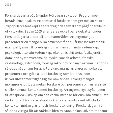
2012
Forskardagarna pågår under två dagar i oktober. Programmet
består i huvudsak av ett femtiotal forskare som ger mellan 60 och
70 populärvetenskapliga föredrag och samtal som pågår parallellt i
olika lokaler. Sedan 2005 arrangeras också paneldebatter under
Forskardagarna under olika temaområden. Arrangemanget
presenterar en mängd olika ämnesområden. I år kan besökarna till
exempel lyssna till föredrag inom ämnen som naturvetenskap,
psykologi, litteraturvetenskap, ekonomisk historia, fysik, juridik,
data- och systemvetenskap, tyska, socialt arbete, franska,
växtekologi, astronomi, företagsekonomi och mycket mer. Det finns
således någonting för alla. Forskardagarna arrangeras i syfte att
presentera och göra aktuell forskning som bedrivs inom
universitetet mer tillgänglig för omvärlden. Arrangemanget
möjliggör ett utbyte mellan forskare och personer som annars inte
skulle komma i kontakt med forskning. Arrangemanget syftar även
till att sprida kunskap om och väcka intresse för enskilda ämnen, att
verka för att tvärvetenskapliga kontakter knyts samt att stärka
kontakten mellan grund- och forskarutbildning. Forskardagarna är
således viktiga för att stärka bilden av Stockholms universitet samt