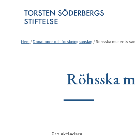
Hem
/
Donationer och forskningsanslag
/
Röhsska museets saml
Röhsska mu
Projektledare