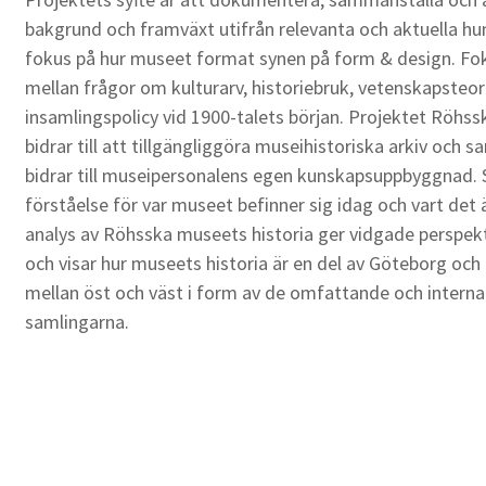
bakgrund och framväxt utifrån relevanta och aktuella hu
fokus på hur museet format synen på form & design. Fo
mellan frågor om kulturarv, historiebruk, vetenskapste
insamlingspolicy vid 1900-talets början. Projektet Röhss
bidrar till att tillgängliggöra museihistoriska arkiv och 
bidrar till museipersonalens egen kunskapsuppbyggnad. S
förståelse för var museet befinner sig idag och vart det
analys av Röhsska museets historia ger vidgade perspe
och visar hur museets historia är en del av Göteborg och 
mellan öst och väst i form av de omfattande och internat
samlingarna.