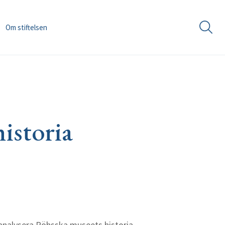
Om stiftelsen
istoria
analysera Röhsska museets historia,