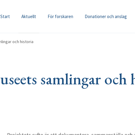
Start
Aktuellt
För forskaren
Donationer och anslag
ingar och historia
seets samlingar och h
Projektets syfte är att dokumentera, sammanställa och 