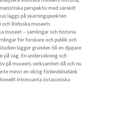
manistiska perspektiv med särskilt
kus läggs på skärningspunkten
ori och Röhsska museets
ka museet – samlingar och historia
samlingar för forskare och publik och
tudien lägger grunden till en djupare
 är på väg. En undersökning och
ktiv på museets verksamhet då och nu
inte minst en viktig förbindelselänk
ionellt intressanta östasiatiska