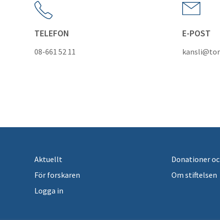
TELEFON
E-POST
08-661 52 11
kansli@tor
Aktuellt
Donationer oc
För forskaren
Om stiftelsen
Logga in