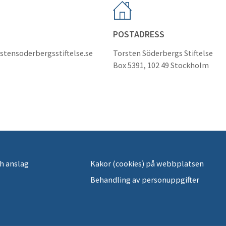
POSTADRESS
stensoderbergsstiftelse.se
Torsten Söderbergs Stiftelse
Box 5391, 102 49 Stockholm
h anslag
Kakor (cookies) på webbplatsen
Behandling av personuppgifter