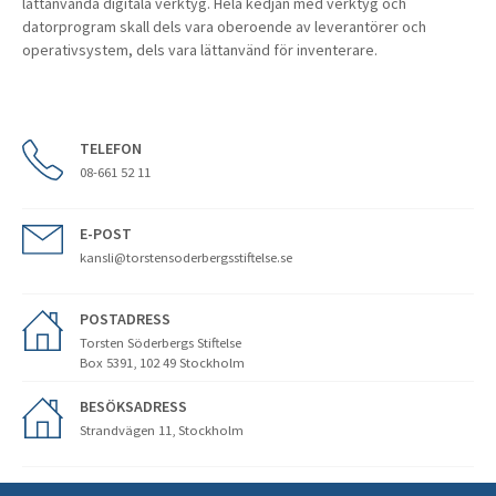
lättanvända digitala verktyg. Hela kedjan med verktyg och
datorprogram skall dels vara oberoende av leverantörer och
operativsystem, dels vara lättanvänd för inventerare.
TELEFON
08-661 52 11
E-POST
kansli@torstensoderbergsstiftelse.se
POSTADRESS
Torsten Söderbergs Stiftelse
Box 5391, 102 49 Stockholm
BESÖKSADRESS
Strandvägen 11, Stockholm