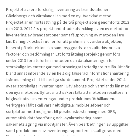
Projektet avser storskalig inventering av brandstationer i
Gävleborgs och Värmlands län med en nyutvecklad metod.
Projektet är en fortsättning på de två projekt som genomförts 2012
och 2013. 2012 års projekt omfattade utveckling av en ny metod för
inventering av brandstationer samt fältprovning av metoden i tre
län. Där ingick också rutiner för att preliminärt värdera objekten,
baserat på arkitektoniska samt byggnads- och kulturhistoriska
faktorer och bedömningar. Ett fortsättningsprojekt genomförs
under 2013 för att förfina metoden och datahanteringen för
storskaliga inventeringar med provningar i ytterligare tre län. Dit hör
bland annat införande av en helt digitaliserad informationshantering
från insamling i fält till färdiga slutdokument. Projektet under 2014
avser storskaliga inventeringar i Gävleborgs och Värmlands län med
den nya metoden. Syftet är att säkerställa att metoden resulterar i
högkvalitativa inventeringar under produktionsförhållanden.
Verktygen i fält skall vara helt digitala: mobiltelefoner och
surfplattor med möjlighet till positionsbestämning med GPS,
automatisk dataöverföring och -synkronisering samt
säkerhetslagring via molntjänster. Även bearbetningen av uppgifter
samt produktionen av inventeringsrapporterna skall göras med