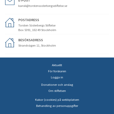
E-POST
kansli@torstensoderbergsstiftelse.se
POSTADRESS
Torsten Söderbergs Stiftelse
Box 5391, 102 49 Stockholm
BESÖKSADRESS
Strandvägen 11, Stockholm
Aktuellt
För forskaren
Logga in
Donationer och anslag
Om stiftelsen
Kakor (cookies) på webbplatsen
Behandling av personuppgifter