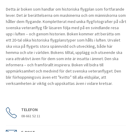
Detta är boken som handlar om historiska flygplan som fortfarande
lever. Det är berättelserna om maskinerna och om människorna som
håller dem flygande. Kompletterat med unika flygfotografier på vårt
svenska veteranflyg får läsaren följa med på en svindlande resa
upp i luften – och genom historien. Boken kommer att berätta om
ett 20-tal olika historiska flygplanstyper som hålls i luften. Urvalet
ska visa på flygets stora spännvidd och utveckling, både här
hemma och ute i världen. Bokens tilltal, upplägg och utseende ska
vara attraktivt även för dem som inte är insatta i ämnet. Den ska
informera – och framförallt inspirera. Boken vill bidra till
uppmärksamhet och medvind för det svenska veteranflyget. Den
blir förhoppningsvis även ett ”kvitto” till alla eldsjälar, att
verksamheten är viktig och uppskattas även i vidare kretsar.
TELEFON
08-661 52 11