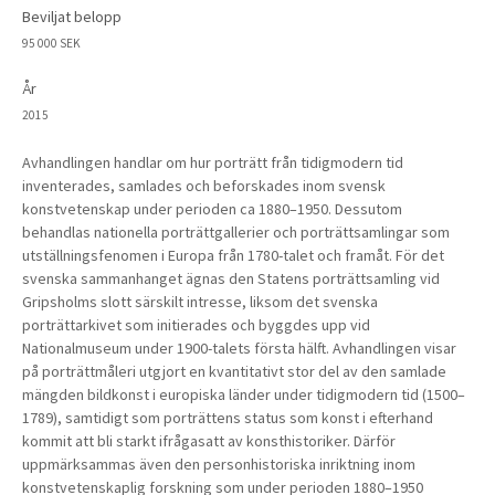
Beviljat belopp
95 000 SEK
År
2015
Avhandlingen handlar om hur porträtt från tidigmodern tid
inventerades, samlades och beforskades inom svensk
konstvetenskap under perioden ca 1880–1950. Dessutom
behandlas nationella porträttgallerier och porträttsamlingar som
utställningsfenomen i Europa från 1780-talet och framåt. För det
svenska sammanhanget ägnas den Statens porträttsamling vid
Gripsholms slott särskilt intresse, liksom det svenska
porträttarkivet som initierades och byggdes upp vid
Nationalmuseum under 1900-talets första hälft. Avhandlingen visar
på porträttmåleri utgjort en kvantitativt stor del av den samlade
mängden bildkonst i europiska länder under tidigmodern tid (1500–
1789), samtidigt som porträttens status som konst i efterhand
kommit att bli starkt ifrågasatt av konsthistoriker. Därför
uppmärksammas även den personhistoriska inriktning inom
konstvetenskaplig forskning som under perioden 1880–1950