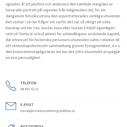
ägnades åt att jämföra och analysera den samlade mängden av
bevarade porträtt på regenter från tidigmodern tid, för att
därigenom försöka utröna den avporträtterades verkliga utseende.
Det väcker i sin tur frågor om varför det var så viktigt att söka
kunskap om hur t.ex. Gustav Vasa eller Gustav II Adolf egentligen
sett ut? Detta är också ämnet för avhandlingens avslutande kapitel,
där intresset för historiska personers utseenden sätts i relation till
ett vetenskapshistoriskt sammanhang genom fysiognomiken, d.v.s.
den kvasivetenskapliga läran om hur det yttre utseendet avspeglar
en inre personlighet.
TELEFON
08-661 52 11
E-POST
kansli@torstensoderbergsstiftelse.se
POSTADRESS