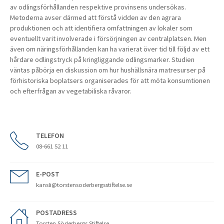
av odlingsförhållanden respektive provinsens undersökas.
Metoderna avser därmed att förstå vidden av den agrara
produktionen och att identifiera omfattningen av lokaler som
eventuellt varit involverade i försörjningen av centralplatsen. Men
även om näringsförhållanden kan ha varierat över tid till följd av ett
hårdare odlingstryck på kringliggande odlingsmarker. Studien
väntas påbörja en diskussion om hur hushällsnära matresurser på
förhistoriska boplatsers organiserades för att möta konsumtionen
och efterfrågan av vegetabiliska råvaror.
TELEFON
08-661 52 11
E-POST
kansli@torstensoderbergsstiftelse.se
POSTADRESS
Torsten Söderbergs Stiftelse