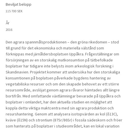
Beviljat belopp
115 700 SEK
År
2016
Den agrara spannmålsproduktionen – den gröna rikedomen – stod
till grund för det ekonomiska och materiella välstånd som
förknippas med järnåldersboplatsen Uppåkra. Frågeställningar om
försörjningen av en storskalig matkonsumtion på tätbefolkade
boplatser har tidigare inte belysts inom arkeologisk forskning i
Skandinavien. Projektet kommer att undersöka hur den storskaliga
konsumtionen på boplatsen påverkade bygdens hantering av
vegetabiliska resurser och om den skapade behovet av ett större
resursområde, avslöjat genom agrara råvaror hämtades allt längre
bortifrån. Med omfattande växtlämningar bevarade på Uppåkra och
boplatser i omlandet, har den aktuella studien en möjlighet att
koppla detta viktiga maktcentra med sin agrara produktion och
resurshantering. Genom att analysera isotopvärden av kol (δ13C),
kväve (δ15N) och strontium (87Sr/86Sr) i fossila sädeskorn och fröer
som hanterats på boplatser i studieområdet, kan en lokal variation