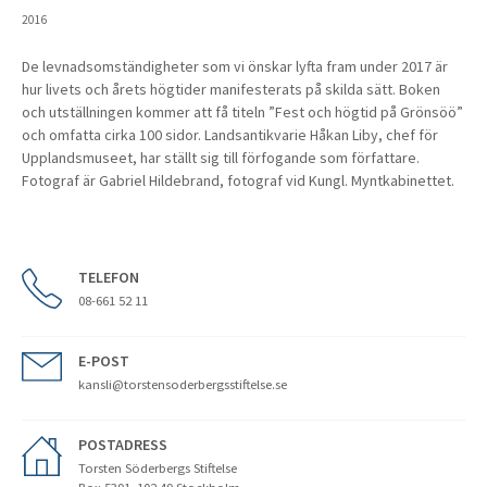
2016
De levnadsomständigheter som vi önskar lyfta fram under 2017 är
hur livets och årets högtider manifesterats på skilda sätt. Boken
och utställningen kommer att få titeln ”Fest och högtid på Grönsöö”
och omfatta cirka 100 sidor. Landsantikvarie Håkan Liby, chef för
Upplandsmuseet, har ställt sig till förfogande som författare.
Fotograf är Gabriel Hildebrand, fotograf vid Kungl. Myntkabinettet.
TELEFON
08-661 52 11
E-POST
kansli@torstensoderbergsstiftelse.se
POSTADRESS
Torsten Söderbergs Stiftelse