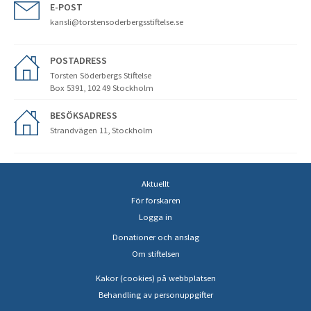
E-POST
kansli@torstensoderbergsstiftelse.se
POSTADRESS
Torsten Söderbergs Stiftelse
Box 5391, 102 49 Stockholm
BESÖKSADRESS
Strandvägen 11, Stockholm
Aktuellt
För forskaren
Logga in
Donationer och anslag
Om stiftelsen
Kakor (cookies) på webbplatsen
Behandling av personuppgifter