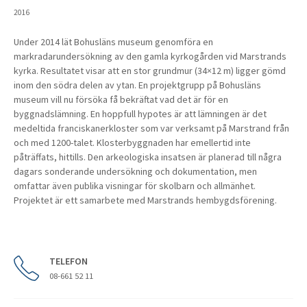
2016
Under 2014 lät Bohusläns museum genomföra en
markradarundersökning av den gamla kyrkogården vid Marstrands
kyrka. Resultatet visar att en stor grundmur (34×12 m) ligger gömd
inom den södra delen av ytan. En projektgrupp på Bohusläns
museum vill nu försöka få bekräftat vad det är för en
byggnadslämning. En hoppfull hypotes är att lämningen är det
medeltida franciskanerkloster som var verksamt på Marstrand från
och med 1200-talet. Klosterbyggnaden har emellertid inte
påträffats, hittills. Den arkeologiska insatsen är planerad till några
dagars sonderande undersökning och dokumentation, men
omfattar även publika visningar för skolbarn och allmänhet.
Projektet är ett samarbete med Marstrands hembygdsförening.
TELEFON
08-661 52 11