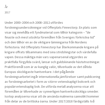
År
2017
Under 2000–2004 och 2008–2012 utfördes
forskningsundersökningar vid Offerplats Finnestorp. En plats som
visar sig innehålla ett fyndmaterial som tillhör kategorin – ”de
finaste och mest utsökta föremålen från Sveriges förkristna tid”
och den tillhör en av de viktigare lämningarna från Nordens
förhistoria. Vid Offerplats Finnestorp har återkommande krigare på
krigare offrats tillsammans med sina stridshingstar och värdefulla
vapen. Dessa mäktiga män vars vapenarsenal utgjordes av
praktfulla förgyllda svärd, lansar och guldskinande hästutrustningar.
Praktföremål som är av kunglig valör, tillverkade av det dåtida
Europas skickligaste hantverkare. I det pågående
forskningsarbetet ingår internationella jämförelser samt publicering
av forskningsarbetet i form av större vetenskapligt bokverk och
populärvetenskaplig bok. De utförda metall analyserna visar att
föremålen är tillverkade av synnerligen hantverksskickliga smeder.
Isotop analyserna visar att de använda malmerna sannolikt kommer
från delar av de brittiska öarna. Under 2017/2018 färdigställs två