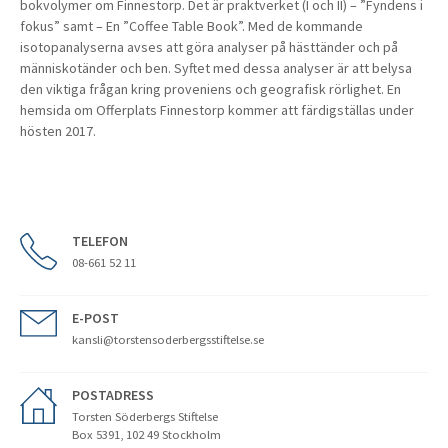
bokvolymer om Finnestorp. Det är praktverket (I och II) – ”Fyndens i
fokus” samt – En ”Coffee Table Book”. Med de kommande
isotopanalyserna avses att göra analyser på hästtänder och på
människotänder och ben. Syftet med dessa analyser är att belysa
den viktiga frågan kring proveniens och geografisk rörlighet. En
hemsida om Offerplats Finnestorp kommer att färdigställas under
hösten 2017.
TELEFON
08-661 52 11
E-POST
kansli@torstensoderbergsstiftelse.se
POSTADRESS
Torsten Söderbergs Stiftelse
Box 5391, 102 49 Stockholm