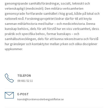
genomgripande samhällsförändringar, socialt, tekniskt och
vetenskapligt (medicinskt). Den militära verksamheten
genomsyrade fortfarande samhället i hög grad, både på lokal och
nationell nivå. Forskningsprojektet bidrar därför till att knyta
samman militärhistoria med kultur – och medicinhistoria. Denna
kunskap behövs, dels för att förstå hur en viss verksamhet, dess
praktik och specifika behov, formar kunskaps – och
samhällsutvecklingen, dels för att kunna rekonstruera och förstå
hur gränslinjer och kontaktytor mellan yrken och olika discipliner
uppkommer.
TELEFON
08-661 52 11
E-POST
kansli@torstensoderbergsstiftelse.se