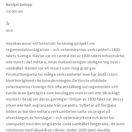
Beviljat belopp
320 000 SEK
År
2018
Ansökan avser ett historiskt forskningsprojekt om
regementshovslagarnas – och veterinärernas verksamhet i 1800-
talets Sverige. Hästar var en central del av 1800-talets infrastruktur,
inte minst i det militära, innan mekaniseringen slutligen tog över i
samhället. Hästen var en resurs som i hög grad gav
förutsättningarna för många verksamheter men har ändå i stort
blivit bortglömd i historieskrivningen. De första utbildade
veterinärerna i Sverige fick ofta anställning vid regementen och
kunde även tjänstgöra som hovslagare men vi vet inte tillräckligt
mycket i detalj om deras gärningar. I början av 1800-talet var dessa
yrken inte helt avgränsade från varandra. Syftet är att fördjupa
bilden av hur den militära verksamheten satte sin prägel på
utvecklingen av hovslagar – och veterinäryrkena och även hur
samspelet med det omgivande civila samhället fungerade, dit även
relationen med läkarkåren räknas. Under 1800-talet skedde