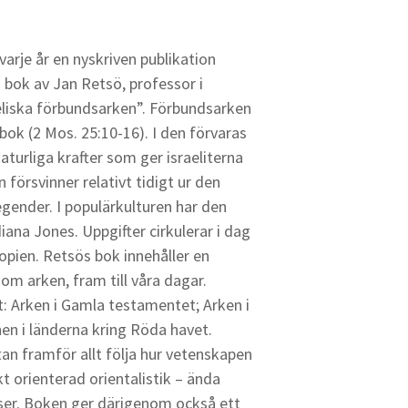
rje år en nyskriven publikation
 bok av Jan Retsö, professor i
raeliska förbundsarken”. Förbundsarken
k (2 Mos. 25:10-16). I den förvaras
urliga krafter som ger israeliterna
örsvinner relativt tidigt ur den
legender. I populärkulturen har den
diana Jones. Uppgifter cirkulerar i dag
opien. Retsös bok innehåller en
om arken, fram till våra dagar.
tt: Arken i Gamla testamentet; Arken i
onen i länderna kring Röda havet.
tan framför allt följa hur vetenskapen
kt orienterad orientalistik – ända
telser. Boken ger därigenom också ett