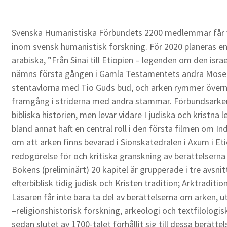
Svenska Humanistiska Förbundets 2200 medlemmar får va
inom svensk humanistisk forskning. För 2020 planeras en
arabiska, ”Från Sinai till Etiopien – legenden om den is
nämns första gången i Gamla Testamentets andra Mosebo
stentavlorna med Tio Guds bud, och arken rymmer övernat
framgång i striderna med andra stammar. Förbundsarken f
bibliska historien, men levar vidare I judiska och kristna 
bland annat haft en central roll i den första filmen om In
om att arken finns bevarad i Sionskatedralen i Axum i Eti
redogörelse för och kritiska granskning av berättelserna 
Bokens (preliminärt) 20 kapitel är grupperade i tre avsni
efterbiblisk tidig judisk och Kristen tradition; Arktraditi
Läsaren får inte bara ta del av berättelserna om arken, u
–religionshistorisk forskning, arkeologi och textfilologis
sedan slutet av 1700-talet förhållit sig till dessa berät