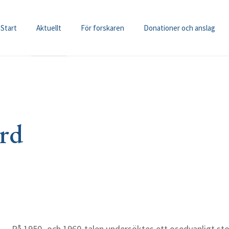
Start
Aktuellt
För forskaren
Donationer och anslag
ård
På 1950- och 1960-talen undersöktes ett osedvanligt stor