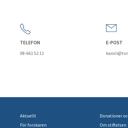
TELEFON
E-POST
08-661 52 11
kansli@tor
Aktuellt
Donationer oc
För forskaren
Om stiftelsen