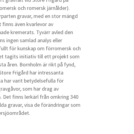
örromersk och romersk järnålder).
parten gravar, med en stor mängd
t finns även kvarlevor av
 hade kremerats. Tyvärr avled den
ns ingen samlad analys eller
defullt för kunskap om förromersk och
tagits initiativ till ett projekt som
ta åren. Bornholm är rikt på fynd,
Store Frigård har intressanta
a har varit betydelsefulla för
 gravgåvor, som har drag av
 Det finns lerkärl från omkring 340
lda gravar, visa de förändringar som
tersjöområdet.