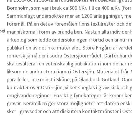
Bornholm, som var i bruk ca 500 f.Kr. till ca 400 e.Kr. (f
Sammanlagt undersöktes mer än 1200 anläggningar, mer
föremål. På en del av föremålen finns textilrester och de
ogi
människorna i form av brända ben. Nästan alla individer
arkeolog som ledde undersökningen i förtid och ännu fin
publikation av det rika materialet. Store Frigård är vär
romersk järnålder i södra Östersjöområdet. Därför har det 
ska resultera i en vetenskaplig publikation inom de närms
liksom de andra stora öarna i Östersjön. Materialet från 
paralleller, inte minst i Skåne, på Öland och Gotland. Öarn
kontakter över Östersjön, vilket speglas i gravskick och
omgivande regioner. En viktig fyndkategori är keramiken.
gravar. Keramiken ger stora möjligheter att datera enski
sker i gravseder och att diskutera kontaktmönster i Ös