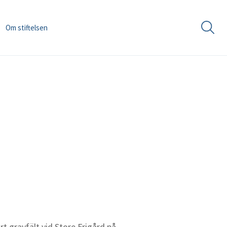
Om stiftelsen
t gravfält vid Store Frigård på