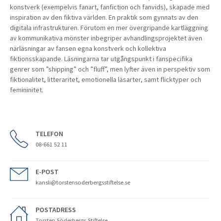
konstverk (exempelvis fanart, fanfiction och fanvids), skapade med
inspiration av den fiktiva världen. En praktik som gynnats av den
digitala infrastrukturen. Förutom en mer övergripande kartläggning
av kommunikativa mönster inbegriper avhandlingsprojektet även
närläsningar av fansen egna konstverk och kollektiva
fiktionsskapande. Läsningarna tar utgångspunkt i fanspecifika
genrer som ”shipping” och ”fluff”, men lyfter även in perspektiv som
fiktionalitet, litteraritet, emotionella läsarter, samt flicktyper och
femininitet.
TELEFON
08-661 52 11
E-POST
kansli@torstensoderbergsstiftelse.se
POSTADRESS
Torsten Söderbergs Stiftelse