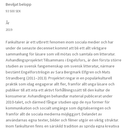
Beviljat belopp
93 500 SEK
År
2019
Fankulturer är ett utbrett fenomen inom sociala medier och har
under de senaste decenniet kommit att bli ett allt viktigare
sammanhang för läsare som vill mötas och samtala om litteratur.
Avhandlingsprojektet Tillsammans i Engelsfors, är den första större
studien av svensk fangemenskap om svensk litteratur, närmare
bestämt Engelforstrilogin av Sara Bergmark Elfgren och Mats
Strandberg (2011–2013). Projektet ringar in en populärkulturell
praktik som idag engagerar allt fler, framför allt unga läsare och
publiker till att inta ett aktivt förhållningssätt till den kultur de
konsumerar. Avhandlingen behandlar material publicerat under
2010-talet, och därmed fångar studien upp de nya former för
kommunikation och socialt umgänge som digitaliseringen och
framför allt de sociala medierna möjliggjort. Delandet av
användarnas egna texter, bilder och filmer utgör en viktig struktur.
Inom fankulturen finns en särskild tradition av sprida egna kreativa