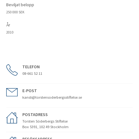
Beviljat belopp
250 000 SEK
År
2010
TELEFON
08-661 52 11
E-POST
kansli@torstensoderbergsstiftelse.se
POSTADRESS
Torsten Söderbergs Stiftelse
Box 5391, 102 49 Stockholm