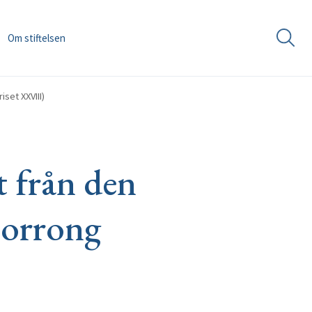
Om stiftelsen
set XXVIII)
t från den
porrong