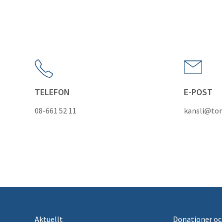
TELEFON
E-POST
08-661 52 11
kansli@tor
Aktuellt
Donationer oc