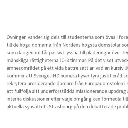
Övningen vänder sig dels till studenterna som övas i fore
till de höga domarna från Nordens högsta domstolar so
som därigenom får passivt lyssna till pläderingar över
mänskliga rättigheterna i 5-8 timmar. På det viset utvec
ämnesområdet på ett vida bättre sätt än vad en kursiv lit
kommer att Sveriges HD numera hyser fyra justitieråd so
rekrytera presiderande domare från Europadomstolen i S
att fullfölja sitt underförstådda missionerande uppdra
interna diskussioner efter varje omgång kan förmedla till
aktuella synsättet i Strasbourg på den debatterade prob