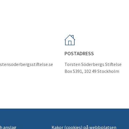
POSTADRESS
stensoderbergsstiftelse.se
Torsten Söderbergs Stiftelse
Box 5391, 102 49 Stockholm
h anslag
Kakor (cookies) på webbplatsen