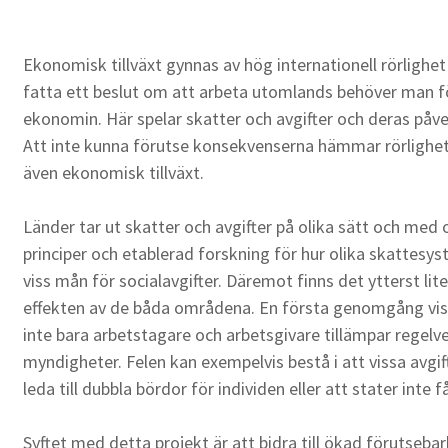
Ekonomisk tillväxt gynnas av hög internationell rörlighet
fatta ett beslut om att arbeta utomlands behöver man f
ekonomin. Här spelar skatter och avgifter och deras påve
Att inte kunna förutse konsekvenserna hämmar rörligh
även ekonomisk tillväxt.
Länder tar ut skatter och avgifter på olika sätt och med o
principer och etablerad forskning för hur olika skattes
viss mån för socialavgifter. Däremot finns det ytterst 
effekten av de båda områdena. En första genomgång visa
inte bara arbetstagare och arbetsgivare tillämpar regelv
myndigheter. Felen kan exempelvis bestå i att vissa avgif
leda till dubbla bördor för individen eller att stater inte f
Syftet med detta projekt är att bidra till ökad förutsebar