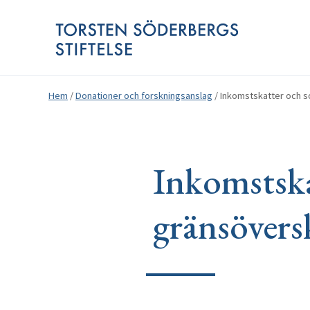
Hem
/
Donationer och forskningsanslag
/
Inkomstskatter och so
Inkomstskat
gränsövers