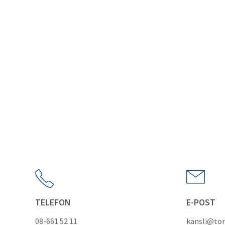
TELEFON
E-POST
08-661 52 11
kansli@tor