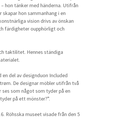
– hon tänker med händerna. Utifrån
er skapar hon sammanhang i en
konstnärliga vision drivs av önskan
ch färdigheter oupphörligt och
h taktilitet. Hennes ständiga
aterialet.
 en del av designduon Included
røm. De designar möbler utifrån två
er ses som något som tyder på en
yder på ett mönster?”.
16. Röhsska museet visade från den 5