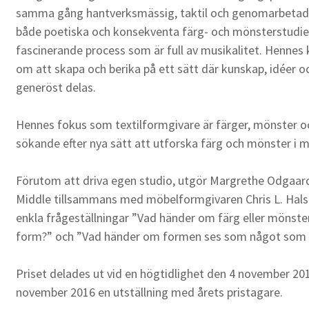
samma gång hantverksmässig, taktil och genomarbetad 
både poetiska och konsekventa färg- och mönsterstudi
fascinerande process som är full av musikalitet. Hennes 
om att skapa och berika på ett sätt där kunskap, idéer o
generöst delas.
Hennes fokus som textilformgivare är färger, mönster oc
sökande efter nya sätt att utforska färg och mönster i m
Förutom att driva egen studio, utgör Margrethe Odgaard
Middle tillsammans med möbelformgivaren Chris L. Halst
enkla frågeställningar ”Vad händer om färg eller mönst
form?” och ”Vad händer om formen ses som något som t
Priset delades ut vid en högtidlighet den 4 november 20
november 2016 en utställning med årets pristagare.