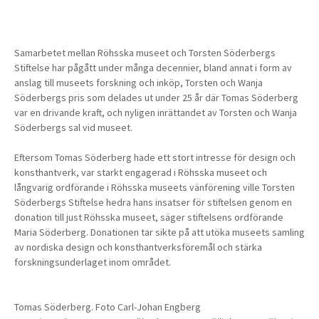
Samarbetet mellan Röhsska museet och Torsten Söderbergs
Stiftelse har pågått under många decennier, bland annat i form av
anslag till museets forskning och inköp, Torsten och Wanja
Söderbergs pris som delades ut under 25 år där Tomas Söderberg
var en drivande kraft, och nyligen inrättandet av Torsten och Wanja
Söderbergs sal vid museet.
Eftersom Tomas Söderberg hade ett stort intresse för design och
konsthantverk, var starkt engagerad i Röhsska museet och
långvarig ordförande i Röhsska museets vänförening ville Torsten
Söderbergs Stiftelse hedra hans insatser för stiftelsen genom en
donation till just Röhsska museet, säger stiftelsens ordförande
Maria Söderberg. Donationen tar sikte på att utöka museets samling
av nordiska design och konsthantverksföremål och stärka
forskningsunderlaget inom området.
Tomas Söderberg. Foto Carl-Johan Engberg