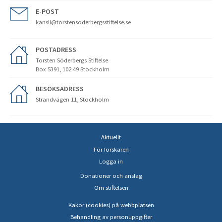
E-POST
kansli@torstensoderbergsstiftelse.se
POSTADRESS
Torsten Söderbergs Stiftelse
Box 5391, 102 49 Stockholm
BESÖKSADRESS
Strandvägen 11, Stockholm
Aktuellt
För forskaren
Logga in
Donationer och anslag
Om stiftelsen
Kakor (cookies) på webbplatsen
Behandling av personuppgifter