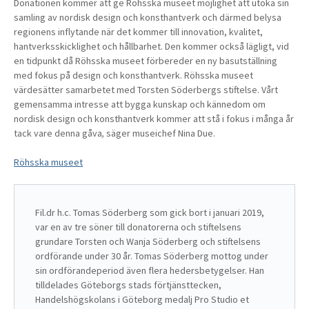
Donationen kommer att ge Röhsska museet möjlighet att utöka sin
samling av nordisk design och konsthantverk och därmed belysa
regionens inflytande när det kommer till innovation, kvalitet,
hantverksskicklighet och hållbarhet. Den kommer också lägligt, vid
en tidpunkt då Röhsska museet förbereder en ny basutställning
med fokus på design och konsthantverk. Röhsska museet
värdesätter samarbetet med Torsten Söderbergs stiftelse. Vårt
gemensamma intresse att bygga kunskap och kännedom om
nordisk design och konsthantverk kommer att stå i fokus i många år
tack vare denna gåva
,
säger museichef Nina Due.
Röhsska museet
Fil.dr h.c. Tomas Söderberg som gick bort i januari 2019, 
var en av tre söner till donatorerna och stiftelsens 
grundare Torsten och Wanja Söderberg och stiftelsens 
ordförande under 30 år. Tomas Söderberg mottog under 
sin ordförandeperiod även flera hedersbetygelser. Han 
tilldelades Göteborgs stads förtjänsttecken, 
Handelshögskolans i Göteborg medalj Pro Studio et 