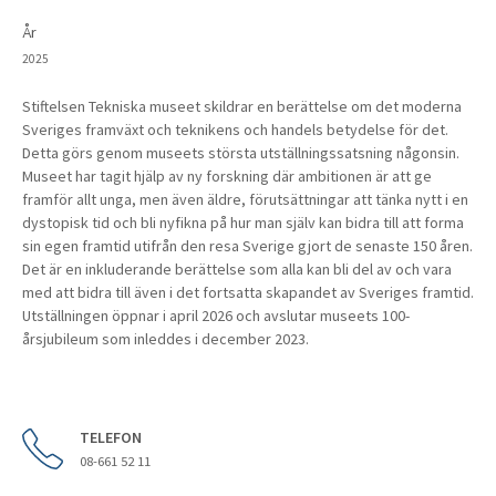
År
2025
Stiftelsen Tekniska museet skildrar en berättelse om det moderna
Sveriges framväxt och teknikens och handels betydelse för det.
Detta görs genom museets största utställningssatsning någonsin.
Museet har tagit hjälp av ny forskning där ambitionen är att ge
framför allt unga, men även äldre, förutsättningar att tänka nytt i en
dystopisk tid och bli nyfikna på hur man själv kan bidra till att forma
sin egen framtid utifrån den resa Sverige gjort de senaste 150 åren.
Det är en inkluderande berättelse som alla kan bli del av och vara
med att bidra till även i det fortsatta skapandet av Sveriges framtid.
Utställningen öppnar i april 2026 och avslutar museets 100-
årsjubileum som inleddes i december 2023.
TELEFON
08-661 52 11