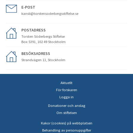
E-POST
kansli@torstensoderbergsstiftelse.se
POSTADRESS
Torsten Söderbergs Stiftelse
Box 5391, 102 49 Stockholm
BESÖKSADRESS
Strandvägen 11, Stockholm
Aktuellt
För forskaren
Logga in
Donationer och anslag
Om stiftelsen
Kakor (cookies) på webbplatsen
Behandling av personuppgifter