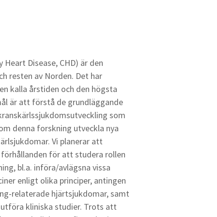
y Heart Disease, CHD) är den
och resten av Norden. Det har
en kalla årstiden och den högsta
 mål är att förstå de grundläggande
i kranskärlssjukdomsutveckling som
enom denna forskning utveckla nya
ärlsjukdomar. Vi planerar att
förhållanden för att studera rollen
ng, bl.a. införa/avlägsna vissa
ner enligt olika principer, antingen
ing-relaterade hjärtsjukdomar, samt
tföra kliniska studier. Trots att