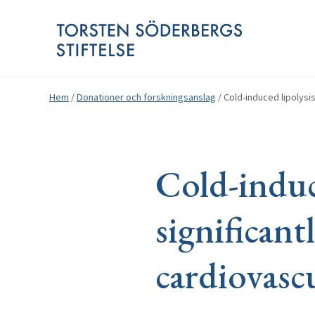
Hem
/
Donationer och forskningsanslag
/
Cold-induced lipolysi
Cold-induc
significan
cardiovascu