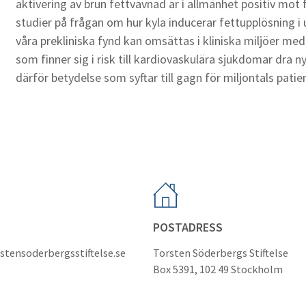
aktivering av brun fettvävnad är i allmänhet positiv mot
studier på frågan om hur kyla inducerar fettupplösning i
våra prekliniska fynd kan omsättas i kliniska miljöer me
som finner sig i risk till kardiovaskulära sjukdomar dra ny
därför betydelse som syftar till gagn för miljontals patie
POSTADRESS
stensoderbergsstiftelse.se
Torsten Söderbergs Stiftelse
Box 5391, 102 49 Stockholm