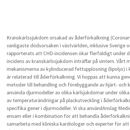
Kranskärlssjukdom orsakad av åderförkalkning (Coronar
vanligaste dödsorsaken i västvärlden, inklusive Sverige 
rapporterats att CHD-incidensen ökar flerfaldigt under d
incidens av kranskärlssjukdom inträffar på vintern. Vårt
mekanismerna av kylinducerad fettupplösning (lipolys) 
är relaterad till åderförkalkning. Vi hoppas att kunna g
metoder till behandling och förebyggande av hjärt- och k
använda djurmodeller av olika kärlsjukdomar under olika 
av temperaturändringar på plackutveckling i åderförkalkni
specifika gener i djurmodeller. Vi ska användAnslag Medici
ensam eller i kombination för att behandla åderförkalkn
samarbeta med kliniska kardiologer och experter för att u