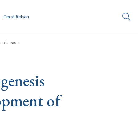
Om stiftelsen
lar disease
genesis
lopment of