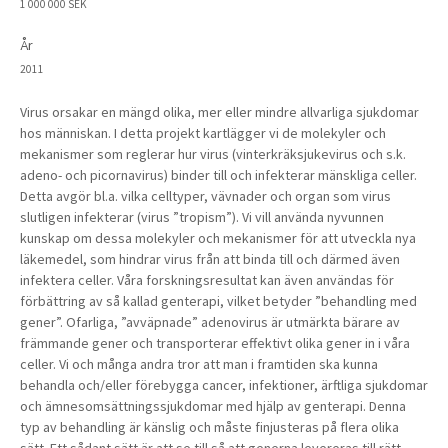
1 000 000 SEK
År
2011
Virus orsakar en mängd olika, mer eller mindre allvarliga sjukdomar
hos människan. I detta projekt kartlägger vi de molekyler och
mekanismer som reglerar hur virus (vinterkräksjukevirus och s.k.
adeno- och picornavirus) binder till och infekterar mänskliga celler.
Detta avgör bl.a. vilka celltyper, vävnader och organ som virus
slutligen infekterar (virus ”tropism”). Vi vill använda nyvunnen
kunskap om dessa molekyler och mekanismer för att utveckla nya
läkemedel, som hindrar virus från att binda till och därmed även
infektera celler. Våra forskningsresultat kan även användas för
förbättring av så kallad genterapi, vilket betyder ”behandling med
gener”. Ofarliga, ”avväpnade” adenovirus är utmärkta bärare av
främmande gener och transporterar effektivt olika gener in i våra
celler. Vi och många andra tror att man i framtiden ska kunna
behandla och/eller förebygga cancer, infektioner, ärftliga sjukdomar
och ämnesomsättningssjukdomar med hjälp av genterapi. Denna
typ av behandling är känslig och måste finjusteras på flera olika