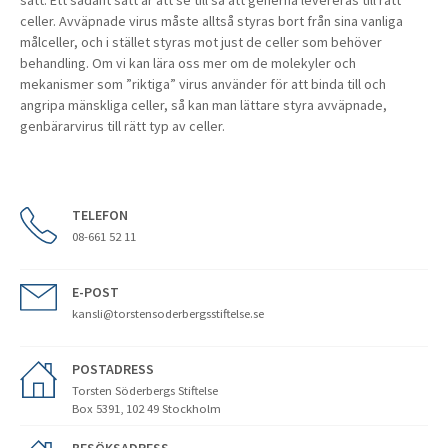
sätt. Ett sådant sätt är att se till så att generna levereras till rätt
celler. Avväpnade virus måste alltså styras bort från sina vanliga
målceller, och i stället styras mot just de celler som behöver
behandling. Om vi kan lära oss mer om de molekyler och
mekanismer som ”riktiga” virus använder för att binda till och
angripa mänskliga celler, så kan man lättare styra avväpnade,
genbärarvirus till rätt typ av celler.
TELEFON
08-661 52 11
E-POST
kansli@torstensoderbergsstiftelse.se
POSTADRESS
Torsten Söderbergs Stiftelse
Box 5391, 102 49 Stockholm