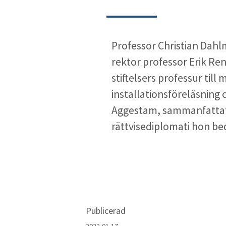
Professor Christian Dahlm
rektor professor Erik Re
stiftelsers professur til
installationsföreläsning
Aggestam, sammanfattat 
rättvisediplomati hon bed
Publicerad