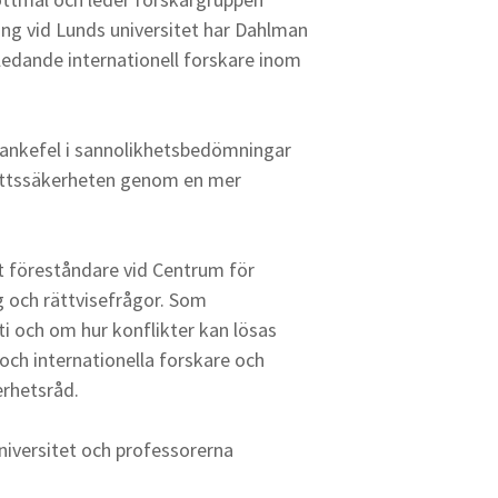
ing vid Lunds universitet har Dahlman
 ledande internationell forskare inom
tankefel i sannolikhetsbedömningar
 rättssäkerheten genom en mer
t föreståndare vid Centrum för
 och rättvisefrågor. Som
i och om hur konflikter kan lösas
ch internationella forskare och
erhetsråd.
niversitet och professorerna