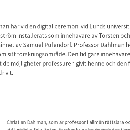
an har vid en digital ceremoni vid Lunds universit
nström installerats som innehavare av Torsten o
l minnet av Samuel Pufendorf. Professor Dahlman h
 om sitt forskningsområde. Den tidigare innehavare
de möjligheter professuren givit henne och den 
rivit.
Christian Dahlman, som är professor i allmän rättslära 
vid juridiska fakulteten, forskar kring bevisvärdering i 