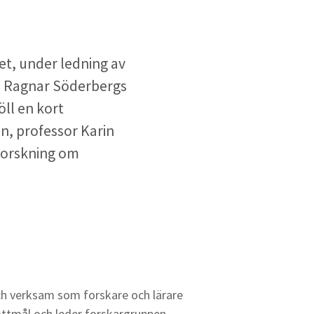
et, under ledning av
ch Ragnar Söderbergs
öll en kort
n, professor Karin
forskning om
och verksam som forskare och lärare
brottmål och leder forskargruppen