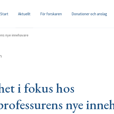
Start
Aktuellt
För forskaren
Donationer och anslag
ens nye innehavare
m
het i fokus hos
rofessurens nye inne