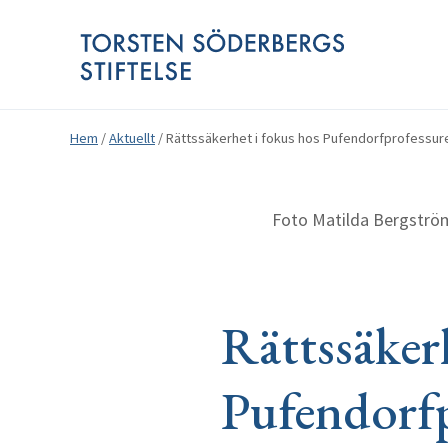
Hem
/
Aktuellt
/
Rättssäkerhet i fokus hos Pufendorfprofessur
Foto Matilda Bergströ
Rättssäker
Pufendorfp