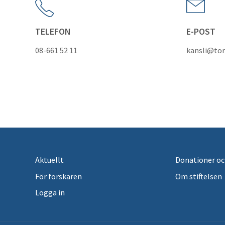
TELEFON
E-POST
08-661 52 11
kansli@tor
Aktuellt
Donationer oc
För forskaren
Om stiftelsen
Logga in