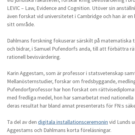
LEVIC – Law, Evidence and Cognition. Utöver sin anställn
även forskat vid universitetet i Cambridge och han är en
sitt område.
Dahlmans forskning fokuserar särskilt på matematiska 
och bidrar, i Samuel Pufendorfs anda, till att förbättra
rationell bevisvärdering.
Karin Aggestam, som är professor i statsvetenskap sam
Mellanösternstudier, forskar om fredsbyggande, medling
Pufendorfprofessor har hon forskat om rättvisediplomat
med fredliga medel, hon har samarbetat med nationella o
deras resultat har bland annat presenterats för FN:s säk
Ta del av den
digitala installationsceremonin
vid Lunds u
Aggestams och Dahlmans korta föreläsningar.