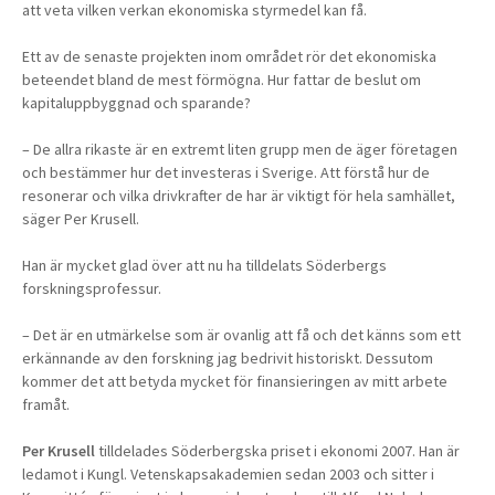
att veta vilken verkan ekonomiska styrmedel kan få.
Ett av de senaste projekten inom området rör det ekonomiska
beteendet bland de mest förmögna. Hur fattar de beslut om
kapitaluppbyggnad och sparande?
– De allra rikaste är en extremt liten grupp men de äger företagen
och bestämmer hur det investeras i Sverige. Att förstå hur de
resonerar och vilka drivkrafter de har är viktigt för hela samhället,
säger Per Krusell.
Han är mycket glad över att nu ha tilldelats Söderbergs
forskningsprofessur.
– Det är en utmärkelse som är ovanlig att få och det känns som ett
erkännande av den forskning jag bedrivit historiskt. Dessutom
kommer det att betyda mycket för finansieringen av mitt arbete
framåt.
Per Krusell
tilldelades Söderbergska priset i ekonomi 2007. Han är
ledamot i Kungl. Vetenskapsakademien sedan 2003 och sitter i