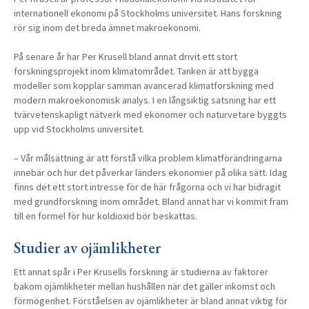
internationell ekonomi på Stockholms universitet. Hans forskning
rör sig inom det breda ämnet makroekonomi.
På senare år har Per Krusell bland annat drivit ett stort
forskningsprojekt inom klimatområdet. Tanken är att bygga
modeller som kopplar samman avancerad klimatforskning med
modern makroekonomisk analys. I en långsiktig satsning har ett
tvärvetenskapligt nätverk med ekonomer och naturvetare byggts
upp vid Stockholms universitet.
– Vår målsättning är att förstå vilka problem klimatförändringarna
innebär och hur det påverkar länders ekonomier på olika sätt. Idag
finns det ett stort intresse för de här frågorna och vi har bidragit
med grundforskning inom området. Bland annat har vi kommit fram
till en formel för hur koldioxid bör beskattas.
Studier av ojämlikheter
Ett annat spår i Per Krusells forskning är studierna av faktorer
bakom ojämlikheter mellan hushållen när det gäller inkomst och
förmögenhet. Förståelsen av ojämlikheter är bland annat viktig för