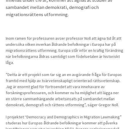
innehas under tre år, kommer att ägnas åt studier av
sambandet mellan demokrati, demografi och
migrationsrättens utformning.
Inom ramen för professuren avser professor Noll att ägna tid åt att
undersöka vilken inverkan åldrande befolkningar i Europa har på
migrationsrättens utformning. Europa står inför en kraftig förändring
när befolkningarna åldras samtidigt som födelsetalen är historiskt
låga.
”Detta är ett projekt som tar sig an en avgörande fråga för Europas
framtid med hjälp av tvärvetenskapligt orienterad rättsvetenskap.
Jag är enormt glad för förtroendet att vara innehavare av
forskningsprofessuren, och kommer nu ha möjlighet att lägga ner
en större sammanhängande arbetsinsats på sambandet mellan
demokrati, demografi och rättens utformning”, säger Gregor Noll.
I projektet “Democracy and Demographics in Migration Lawmaking”
studeras hur Europas åldrande befolkningar kommer att påverka