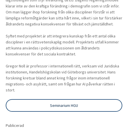
lagstiftningen som styr invandring till EU. Dagens regleringsmodell
klarar inte av den kraftiga förändring i demografin som vi står inför.
Om man lägger ihop forskning från olika discipliner förstår vi att
lämpliga reformåtgärder kan sitta hårt inne, vilket i sin tur förstärker
åldrandets negativa konsekvenser för tillväxt och jämställdhet.
Syftet med projektet är att integrera kunskap från ett antal olika
discipliner i en rättsvetenskaplig modell. Projektets utfall kommer
att kunna användas i policydiskussionen om åldrandets
konsekvenser för det sociala kontraktet.
Gregor Noll är professor i internationell rätt, verksam vid Juridiska
institutionen, Handelshögskolan vid Göteborgs universitet. Hans
forskning kretsar bland annat kring frågor inom internationell
migrations- och asylrätt, samt om frågan hur AI påverkar rätten i
stort.
Seminarium HGU
Publicerad