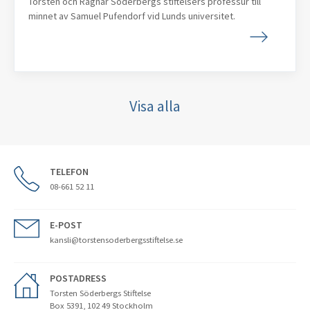
Torsten och Ragnar Söderbergs stiftelsers professur till
minnet av Samuel Pufendorf vid Lunds universitet.
Visa alla
TELEFON
08-661 52 11
E-POST
kansli@torstensoderbergsstiftelse.se
POSTADRESS
Torsten Söderbergs Stiftelse
Box 5391, 102 49 Stockholm