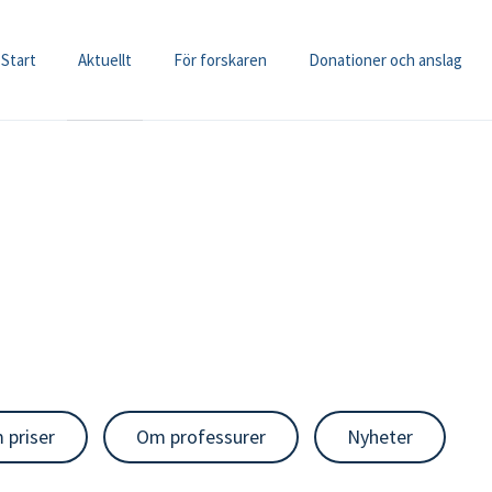
Start
Aktuellt
För forskaren
Donationer och anslag
 priser
Om professurer
Nyheter