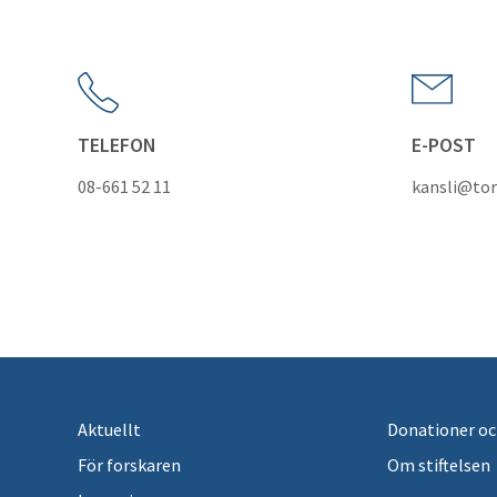
TELEFON
E-POST
08-661 52 11
kansli@tor
Aktuellt
Donationer oc
För forskaren
Om stiftelsen