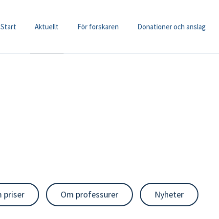
Start
Aktuellt
För forskaren
Donationer och anslag
 priser
Om professurer
Nyheter