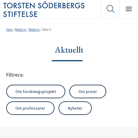
Hem
/
Medicin
/
Medicin
/
Sida 3
Aktuellt
Filtrera:
Om forskningsprojekt
Om priser
Om professurer
Nyheter