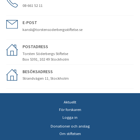
08-661 52 11
E-POST
kansli@torstensoderbergsstiftelse.se
POSTADRESS
Torsten Söderbergs Stiftelse
Box 5391, 102 49 Stockholm
BESÖKSADRESS
Strandvägen 11, Stockholm
Aktuellt
För forskaren
Logga in
Donationer och anslag
Om stiftelsen