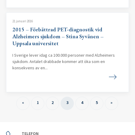
21 januari 2016
2015 – Förbättrad PET-diagnostik vid
Alzheimers sjukdom – Stina Syvänen –
Uppsala universitet
I Sverige lever idag ca 100.000 personer med Alzheimers
sjukdom. Antalet drabbade kommer att öka som en
konsekvens av en...
«
1
2
3
4
5
»
TELEFON