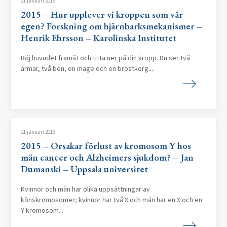
21 januari 2016
2015 – Hur upplever vi kroppen som vår
egen? Forskning om hjärnbarksmekanismer –
Henrik Ehrsson – Karolinska Institutet
Böj huvudet framåt och titta ner på din kropp. Du ser två
armar, två ben, en mage och en bröstkorg....
21 januari 2016
2015 – Orsakar förlust av kromosom Y hos
män cancer och Alzheimers sjukdom? – Jan
Dumanski – Uppsala universitet
Kvinnor och män har olika uppsättningar av
könskromosomer; kvinnor har två X och män har en X och en
Y-kromosom....