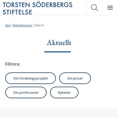
Hem
/
Rättsvetenskap
/
Sida 14
Aktuellt
Filtrera:
Om forskningsprojekt
Om priser
Om professurer
Nyheter