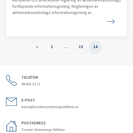
europeisk och amerikansk reglering av aktiemarknadsbolags
fortlöpande informationsgivning. Regleringen av
aktiemarknadsbolags informationsgivning är...
«
1
…
13
14
TELEFON
08-661 52 11
E-POST
kansli@torstensoderbergsstiftelse.se
POSTADRESS
Torsten Söderbergs Stiftelse