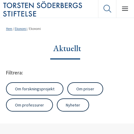
Hem
/
Ekonomi
/
Ekonomi
Aktuellt
Filtrera:
Om forskningsprojekt
Om priser
Om professurer
Nyheter